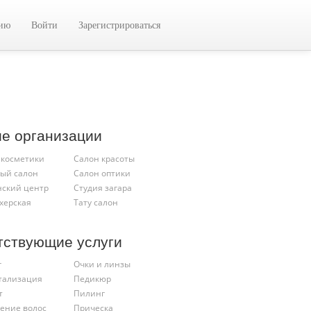
цию
Войти
Зарегистрироваться
ие организации
 косметики
Салон красоты
ый салон
Салон оптики
ский центр
Студия загара
херская
Тату салон
тствующие услуги
г
Очки и линзы
тализация
Педикюр
т
Пилинг
ение волос
Прическа