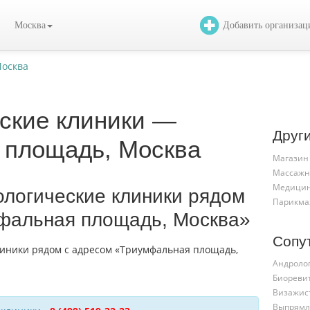
Москва
Добавить организа
Москва
ские клиники —
Друг
 площадь, Москва
Магазин
Массажн
Медицин
ологические клиники рядом
Парикма
фальная площадь, Москва»
Сопу
Андроло
Биореви
Визажис
Выпрямл