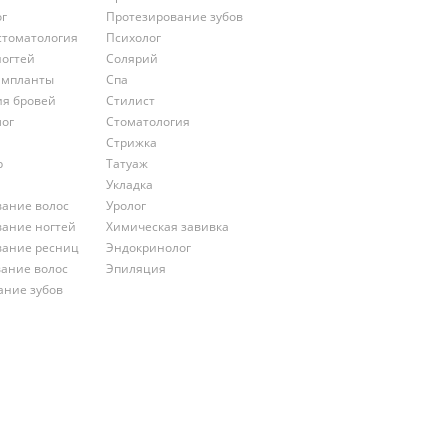
ог
Протезирование зубов
стоматология
Психолог
ногтей
Солярий
импланты
Спа
ия бровей
Стилист
лог
Стоматология
Стрижка
р
Татуаж
Укладка
ание волос
Уролог
ание ногтей
Химическая завивка
ание ресниц
Эндокринолог
ание волос
Эпиляция
ание зубов