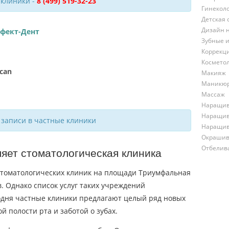
 клиники -
8 (499) 519-32-23
Гинекол
Детская 
Дизайн 
рфект-Дент
Зубные 
Коррекц
Космето
can
Макияж
Маникю
Массаж
Наращив
Наращив
 записи в частные клиники
Наращив
Окрашив
Отбелив
ляет стоматологическая клиника
томатологических клиник на площади Триумфальная
в. Однако список услуг таких учреждений
годня частные клиники предлагают целый ряд новых
й полости рта и заботой о зубах.