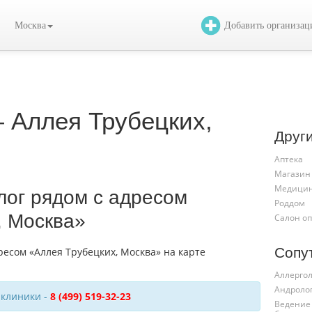
Москва
Добавить организа
 Аллея Трубецких,
Друг
Аптека
Магазин
Медицин
лог рядом с адресом
Роддом
, Москва»
Салон о
Сопу
Аллергол
Андроло
 клиники -
8 (499) 519-32-23
Ведение