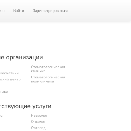
цию
Войти
Зарегистрироваться
ие организации
Стоматологическая
клиника
 косметики
Стоматологическая
ский центр
поликлиника
птики
тствующие услуги
ог
Невролог
г
Онколог
Ортопед