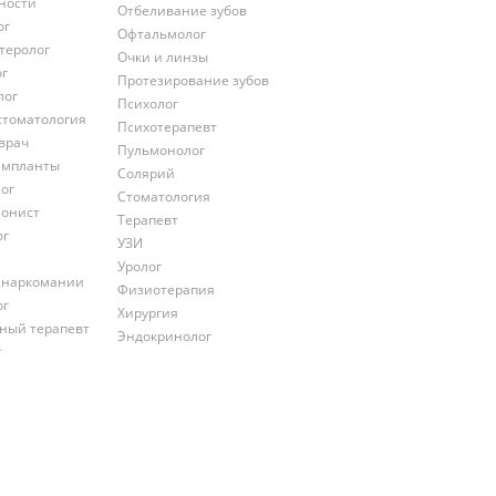
ности
Отбеливание зубов
ог
Офтальмолог
теролог
Очки и линзы
ог
Протезирование зубов
лог
Психолог
стоматология
Психотерапевт
врач
Пульмонолог
импланты
Солярий
ог
Стоматология
онист
Терапевт
ог
УЗИ
Уролог
 наркомании
Физиотерапия
ог
Хирургия
ный терапевт
Эндокринолог
г