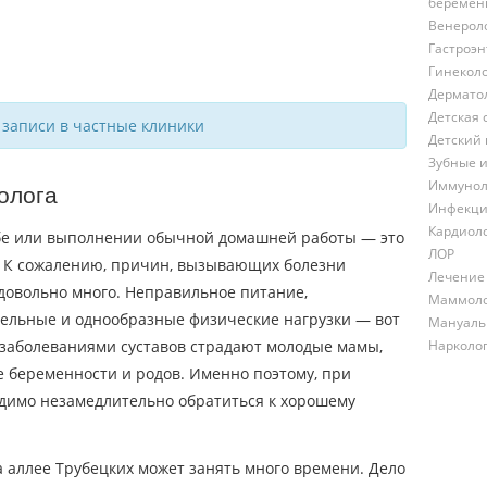
беремен
Венерол
Гастроэн
Гинекол
Дермато
Детская 
 записи в частные клиники
Детский 
Зубные 
Иммунол
олога
Инфекци
Кардиол
е или выполнении обычной домашней работы — это
ЛОР
х. К сожалению, причин, вызывающих болезни
Лечение
 довольно много. Неправильное питание,
Маммол
ельные и однообразные физические нагрузки — вот
Мануаль
 заболеваниями суставов страдают молодые мамы,
Нарколо
ле беременности и родов. Именно поэтому, при
димо незамедлительно обратиться к хорошему
 аллее Трубецких может занять много времени. Дело