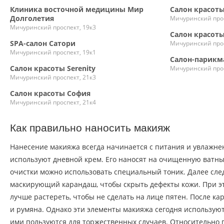
Клиника восточной медицины Мир
Салон красот
Долголетия
Мичуринский прос
Мичуринский проспект, 19к3
Салон красоты 
SPA-салон Сатори
Мичуринский прос
Мичуринский проспект, 19к1
Салон-парикм
Салон красоты Serenity
Мичуринский прос
Мичуринский проспект, 21к3
Салон красоты София
Мичуринский проспект, 21к4
Как правильно наносить макияж
Нанесение макияжа всегда начинается с питания и увлажнен
используют дневной крем. Его наносят на очищенную ватны
очистки можно использовать специальный тоник. Далее сле
маскирующий карандаш, чтобы скрыть дефекты кожи. При э
лучше растереть, чтобы не сделать на лице пятен. После к
и румяна. Однако эти элементы макияжа сегодня используют
ими пользуются для торжественных случаев. Относительно 