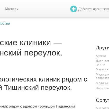
Москва
Добавить организа
Москва
ские клиники —
Друг
ский переулок,
Аптека
Диагнос
центр
Магазин
Медицин
логических клиник рядом с
лаборат
Медицин
 Тишинский переулок,
Парикма
Сопу
Андроло