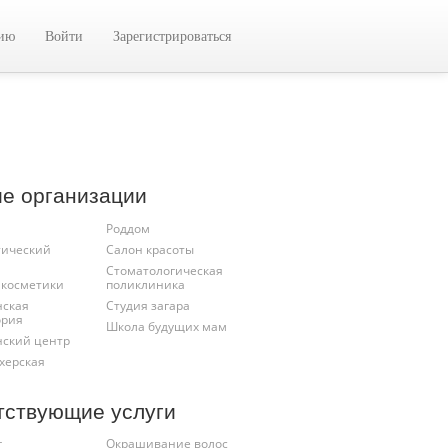
цию
Войти
Зарегистрироваться
ие организации
Роддом
тический
Салон красоты
Стоматологическая
 косметики
поликлиника
ская
Студия загара
ория
Школа будущих мам
ский центр
херская
тствующие услуги
г
Окрашивание волос