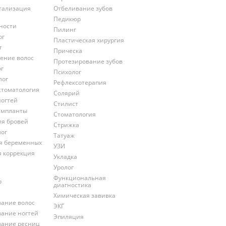
тализация
Отбеливание зубов
Педикюр
ности
Пилинг
ог
Пластическая хирургия
т
Прическа
ение волос
Протезирование зубов
ог
Психолог
лог
Рефлексотерапия
стоматология
Солярий
ногтей
Стилист
импланты
Стоматология
ия бровей
Стрижка
лог
Татуаж
ля беременных
УЗИ
я коррекция
Укладка
Уролог
Функциональная
р
диагностика
Химическая завивка
ание волос
ЭКГ
ание ногтей
Эпиляция
ание ресниц