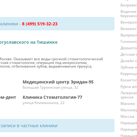
Биореви
Ведение
беремен
Венерол
 клиники -
8 (499) 519-32-23
Визажис
Выпрямл
Гинекол
огуславского на Тишинке
Дермато
Детская 
Москве. Оказывает все виды срочной стоматологической
Дизайн 
тская стоматология, операция под микроскопом,
логия, отбеливание зубов, выравнивание прикуса,
Зубные 
Коррекц
Космето
Медицинский центр Эридан-95
Курсы д
Большая Грузинская улица, 32
Лазерна
рм-дент
Клиника Стоматология-77
зрения
улица Климашкина, 22
Макияж
Маникю
Массаж
Наращив
 записи в частные клиники
Наращив
Наращив