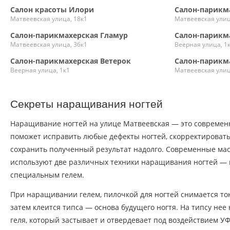
Салон красоты Илори
Салон-парикм
Матвеевская улица, 18к1
Матвеевская улиц
Салон-парикмахерская Гламур
Салон-парикм
Матвеевская улица, 36к1
Веерная улица, 1
Салон-парикмахерская Ветерок
Салон-парикм
Веерная улица, 1к1
Матвеевская улиц
Секреты наращивания ногтей
Наращивание ногтей на улице Матвеевская — это современн
поможет исправить любые дефекты ногтей, скорректировать
сохранить полученный результат надолго. Современные мас
используют две различных техники наращивания ногтей —
специальным гелем.
При наращивании гелем, пилочкой для ногтей снимается то
затем клеится типса — основа будущего ногтя. На типсу нее
геля, который застывает и отвердевает под воздействием У