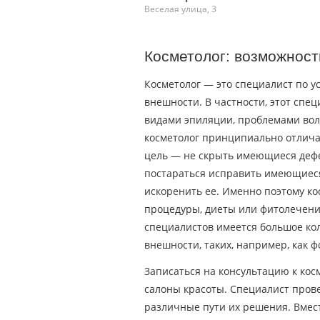
Веселая улица, 3
Косметолог: возможность
Косметолог — это специалист по 
внешности. В частности, этот сп
видами эпиляции, проблемами волос
косметолог принципиально отличае
цель — не скрыть имеющиеся дефе
постараться исправить имеющиеся
искоренить ее. Именно поэтому ко
процедуры, диеты или фитолечение
специалистов имеется большое ко
внешности, таких, например, как ф
Записаться на консультацию к кос
салоны красоты. Специалист пров
различные пути их решения. Вмес