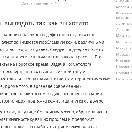
Дизайн 
Солнечная улица, 9
Коррекц
Космети
работы
 выглядеть так, как вы хотите
Ламинир
Лечение
устранению различных дефектов и недостатков
Макияж
ециалист занимается проблемами кожи, различными
Маникю
Мануаль
 и ногтей и так далее. Следует подчеркнуть, что
Массаж
тся от других специалистов салона красоты. Его
Наращив
кты на короткое время. Задача косметолога —
Наращив
 несовершенства, выявить их причину и
Наращив
сметолог часто назначает клиентам терапевтические
Окрашив
. Кроме того, в арсенале современных
личество различных методик совершенствования
отоэпиляция, подтяжка кожи лица и многое другое.
метологу на улице Солнечная можно, обратившись в
едет диагностику ваших проблем и предложит
те вы сможете выработать приемлемую для вас