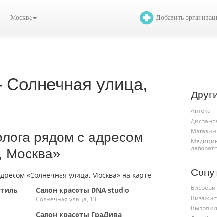
Москва
Добавить организа
 Солнечная улица,
Друг
Аптека
Диспанс
Магазин
олога рядом с адресом
Медицин
лаборат
, Москва»
Сопу
Биореви
Стиль
Салон красоты DNA studio
Визажис
Солнечная улица, 13
Выпрямл
Салон красоты ГраДива