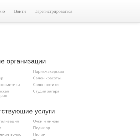
цию
Войти
Зарегистрироваться
ие организации
Парикмахерская
ер
Салон красоты
 косметики
Салон оптики
ская
Студия загара
ория
тствующие услуги
тализация
Очки и линзы
т
Педикюр
ение волос
Пилинг