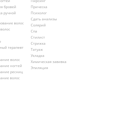
ногтей
Пирсинг
ия бровей
Прическа
ка ручной
Психолог
Сдать анализы
ование волос
Солярий
 волос
Спа
Стилист
р
Стрижка
ный терапевт
Татуаж
Укладка
ание волос
Химическая завивка
ание ногтей
Эпиляция
ание ресниц
ание волос