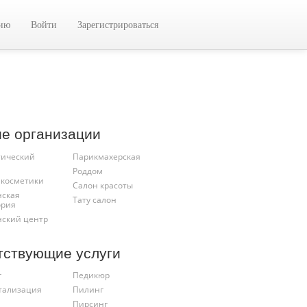
цию
Войти
Зарегистрироваться
ие организации
тический
Парикмахерская
Роддом
 косметики
Салон красоты
ская
Тату салон
ория
ский центр
тствующие услуги
г
Педикюр
тализация
Пилинг
Пирсинг