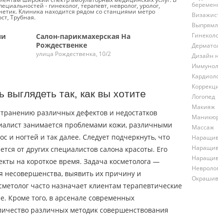
беремен
ециальностей - гинеколог, терапевт, невролог, уролог,
енетик. Клиника находится рядом со станциями метро
Визажис
ст, Трубная.
Выпрямл
Гинекол
ни
Салон-парикмахерская На
Рождественке
Дермато
улица Рождественка, 10/2
Дизайн 
Иммунол
Кардиол
Коррекц
 выглядеть так, как вы хотите
Логопед
Макияж
устранению различных дефектов и недостатков
Маникю
ециалист занимается проблемами кожи, различными
Массаж
 и ногтей и так далее. Следует подчеркнуть, что
Наращив
Наращив
тся от других специалистов салона красоты. Его
Наращив
кты на короткое время. Задача косметолога —
Невроло
 несовершенства, выявить их причину и
Окрашив
сметолог часто назначает клиентам терапевтические
. Кроме того, в арсенале современных
личество различных методик совершенствования