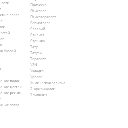
ности
Прическа
т
Психолог
ение волос
Психотерапевт
ог
Ревматолог
лог
Солярий
ногтей
Стилист
ог
Стрижка
ог
Тату
ия бровей
Татуаж
Терапевт
УЗИ
р
Укладка
Уролог
ание волос
Химическая завивка
ание ногтей
Эндокринолог
ание ресниц
Эпиляция
г
ание волос