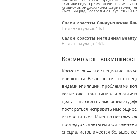
клинике ведут прием врачи различных сп
кардиолог, эндокринолог, дерматолог, г
Охотный ряд, Театральная, Кузнецкий мо
Салон красоты Сандуновские ба
Неглинная улица, 14с4
Салон красоты Неглинная Beauty
Неглинная улица, 14/1а
Косметолог: возможность
Косметолог — это специалист по 
внешности. В частности, этот сп
видами эпиляции, проблемами волос
косметолог принципиально отличае
цель — не скрыть имеющиеся дефе
постараться исправить имеющиеся
искоренить ее. Именно поэтому ко
процедуры, диеты или фитолечение
специалистов имеется большое ко