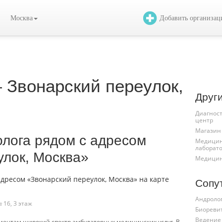
Москва
Добавить организа
 Звонарский переулок,
Друг
Диагнос
центр
Магазин
олога рядом с адресом
Медицин
лаборат
улок, Москва»
Медицин
Сопу
Андроло
№ 16, 3 этаж
Биореви
Ведение
иентам широкий спектр амбулаторных медицинских услуг. В