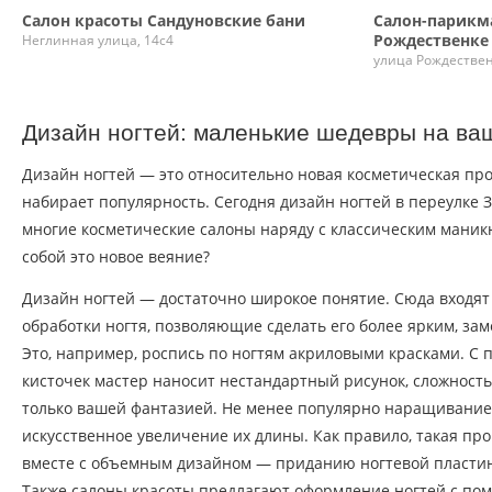
Салон красоты Сандуновские бани
Салон-парикм
Рождественке
Неглинная улица, 14с4
улица Рождествен
Дизайн ногтей: маленькие шедевры на ва
Дизайн ногтей — это относительно новая косметическая про
набирает популярность. Сегодня дизайн ногтей в переулке
многие косметические салоны наряду с классическим маник
собой это новое веяние?
Дизайн ногтей — достаточно широкое понятие. Сюда входя
обработки ногтя, позволяющие сделать его более ярким, за
Это, например, роспись по ногтям акриловыми красками. 
кисточек мастер наносит нестандартный рисунок, сложность
только вашей фантазией. Не менее популярно наращивание н
искусственное увеличение их длины. Как правило, такая пр
вместе с объемным дизайном — приданию ногтевой пласти
Также салоны красоты предлагают оформление ногтей с по