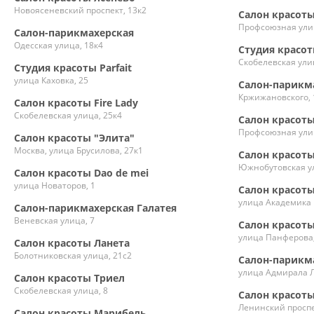
Новоясеневский проспект, 13к2
Салон красот
Профсоюзная ули
Салон-парикмахерская
Одесская улица, 18к4
Студия красот
Скобелевская ули
Студия красоты Parfait
улица Каховка, 25
Салон-парикм
Кржижановского, 
Салон красоты Fire Lady
Скобелевская улица, 25к4
Салон красоты
Профсоюзная ули
Салон красоты "Элита"
Москва, улица Брусилова, 27к1
Салон красоты
Южнобутовская ул
Салон красоты Dao de mei
улица Новаторов, 1
Салон красот
улица Академика 
Салон-парикмахерская Галатея
Веневская улица, 7
Салон красот
улица Панферова,
Салон красоты Ланета
Болотниковская улица, 21с2
Салон-парикм
улица Адмирала Л
Салон красоты Триел
Скобелевская улица, 8
Салон красот
Ленинский проспе
Салон красоты Марибель