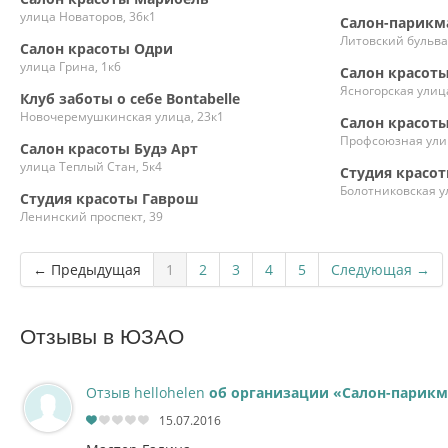
улица Новаторов, 36к1
Салон-парикм
Литовский бульва
Салон красоты Одри
улица Грина, 1к6
Салон красот
Ясногорская улица
Клуб заботы о себе Bontabelle
Новочеремушкинская улица, 23к1
Салон красот
Профсоюзная улиц
Салон красоты Будэ Арт
улица Теплый Стан, 5к4
Студия красот
Болотниковская у
Студия красоты Гаврош
Ленинский проспект, 39
← Предыдущая
1
2
3
4
5
Следующая →
Отзывы в ЮЗАО
Отзыв hellohelen
об организации «Салон-парикм
15.07.2016