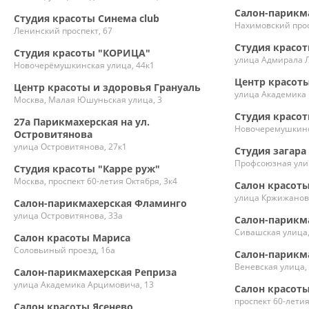
Салон-парикм
Студия красоты Синема club
Нахимовский прос
Ленинский проспект, 67
Студия красот
Студия красоты "КОРИЦА"
улица Адмирала Л
Новочерёмушкинская улица, 44к1
Центр красоты
Центр красоты и здоровья Грануаль
улица Академика 
Москва, Малая Юшуньская улица, 3
Студия красот
27а Парикмахерская на ул.
Новочеремушкинс
Островитянова
улица Островитянова, 27к1
Студия загара
Профсоюзная улиц
Студия красоты "Карре руж"
Москва, проспект 60-летия Октября, 3к4
Салон красоты 
улица Кржижановс
Салон-парикмахерская Фламинго
улица Островитянова, 33а
Салон-парикм
Сивашская улица,
Салон красоты Мариса
Соловьиный проезд, 16а
Салон-парикм
Веневская улица,
Салон-парикмахерская Реприза
улица Академика Арцимовича, 13
Салон красот
проспект 60-летия
Салон красоты Ясенево