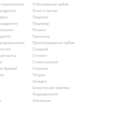
стоматология
Отбеливание зубов
андролог
Очки и линзы
врач
Педиатр
кардиолог
Педикюр
онколог
Пилинг
уролог
Прическа
эндокринолог
Протезирование зубов
ногтей
Солярий
импланты
Стилист
ог
Стоматология
ия бровей
Стрижка
лог
Татуаж
Укладка
Химическая завивка
Эндокринолог
р
Эпиляция