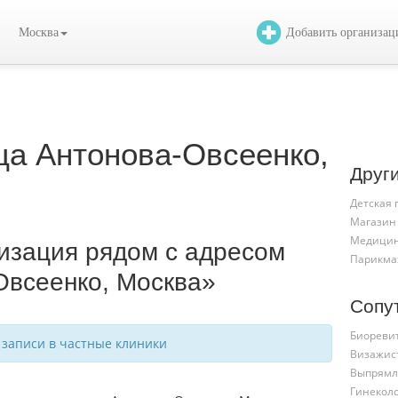
Москва
Добавить организа
ца Антонова-Овсеенко,
Друг
Детская
Магазин
Медицин
низация рядом с адресом
Парикма
Овсеенко, Москва»
Сопу
Биореви
 записи в частные клиники
Визажис
Выпрямл
Гинекол