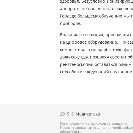
здоровья. Безусловно, ионизирую
аппарате, но оно не настолько ве
Гораздо большему облучению мы 
приборов.
Большинство клиник, проводящих 
на цифровое оборудование. Фикса
компьютера, а не на обычную фото
доли секунды, позволяя свести по
рентгеноскопии оставаться одним
способов исследований внутренних
2015 © Медикатека
Копирование материалов запрещено.
При цитировании ссылка на medikateka.
обязательна.