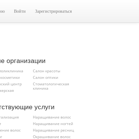
цию
Войти
Зарегистрироваться
ие организации
 поликлиника
Салон красоты
 косметики
Салон оптики
ский центр
Стоматологическая
клиника
херская
тствующие услуги
тализация
Наращивание волос
т
Наращивание ногтей
ение волос
Наращивание ресниц
ог
Окрашивание волос