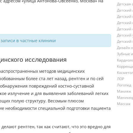
Детская 
Детский 
Детский 
Детский 
Детский 
Детский 
 записи в частные клиники
Детский 
Дизайн 
Зубные 
цинского исследования
Кардиол
Коррекц
распространенных методов медицинских
Космето
обованным более ста лет назад, рентген и по сей
ЛОР
Логопед
 обнаружения повреждений костно-суставной
Макияж
кое излучение и для выявления заболеваний легких
Маникю
еющих полую структуру. Весомым плюсом
Массаж
вие необходимости специальной подготовки пациента
 делают рентген, так как считают, что это вредно для