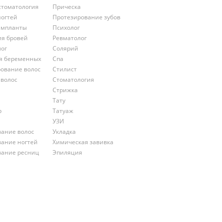
стоматология
Прическа
ногтей
Протезирование зубов
импланты
Психолог
ия бровей
Ревматолог
лог
Солярий
ля беременных
Спа
ование волос
Стилист
 волос
Стоматология
Стрижка
Тату
р
Татуаж
УЗИ
ание волос
Укладка
ание ногтей
Химическая завивка
ание ресниц
Эпиляция