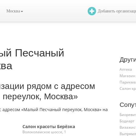
Москва
Добавить организа
ый Песчаный
Друг
ква
Аптека
Магазин
Парикма
изации рядом с адресом
Салон к
переулок, Москва»
Сопу
Биореви
Бодиарт
Салон красоты Берёзка
Визажис
Волоколамское шоссе, 1
Выпрямл