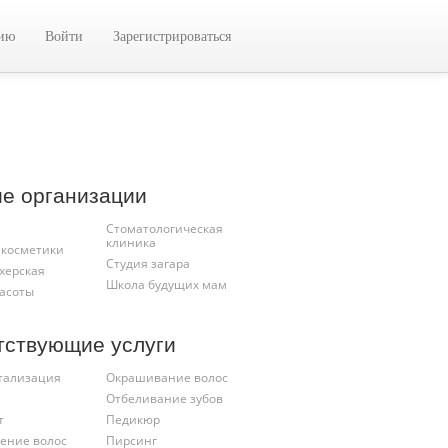
цию
Войти
Зарегистрироваться
ие организации
Стоматологическая
клиника
 косметики
Студия загара
херская
Школа будущих мам
расоты
тствующие услуги
тализация
Окрашивание волос
Отбеливание зубов
т
Педикюр
ение волос
Пирсинг