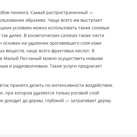
собов пилинга. Самый распространенный —
ользовании абразива. Чаще всего им выступает
ашних условиях можно использовать также солевые
и так далее. В косметических салонах также части
н основан на удалении ороговевшего слоя кожи
х веществ, чаще всего фруктовых кислот. В
лке Малый Песчаный можно осуществить новыми
ным и радиоволновым. Такие услуги предлагает
леток принято делить по интенсивности воздействия.
, при котором удаляется только роговой слой
 доходит до дермы, глубокий — затрагивает дерму.