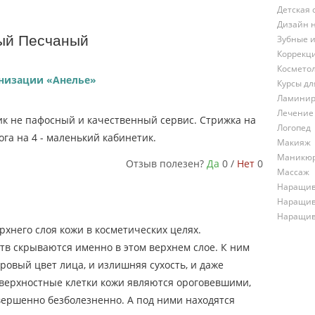
Детская 
Дизайн 
ый Песчаный
Зубные 
Коррекц
Космето
анизации «Анелье»
Курсы д
Ламинир
Лечение
к не пафосный и качественный сервис. Стрижка на
Логопед
га на 4 - маленький кабинетик.
Макияж
Маникю
Отзыв полезен?
Да
0 /
Нет
0
Массаж
Наращив
Наращив
Наращив
рхнего слоя кожи в косметических целях.
в скрываются именно в этом верхнем слое. К ним
оровый цвет лица, и излишняя сухость, и даже
верхностные клетки кожи являются ороговевшими,
вершенно безболезненно. А под ними находятся