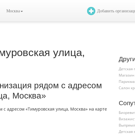
Москва
Добавить организа
уровская улица,
Друг
Детская
Магазин
Парикма
низация рядом с адресом
Салон к
ца, Москва»
Сопу
Биореви
Визажис
Выпрямл
Детская 