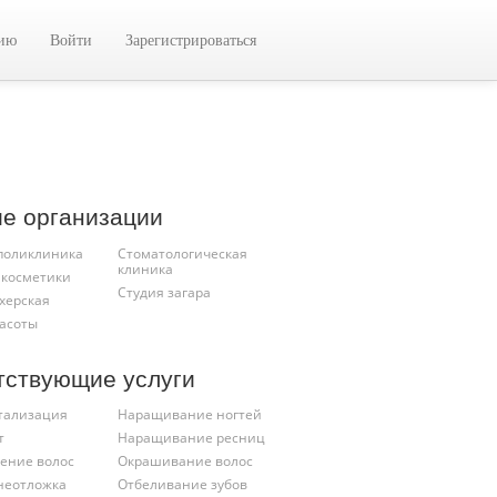
цию
Войти
Зарегистрироваться
ие организации
 поликлиника
Стоматологическая
клиника
 косметики
Студия загара
херская
расоты
тствующие услуги
тализация
Наращивание ногтей
т
Наращивание ресниц
ение волос
Окрашивание волос
неотложка
Отбеливание зубов