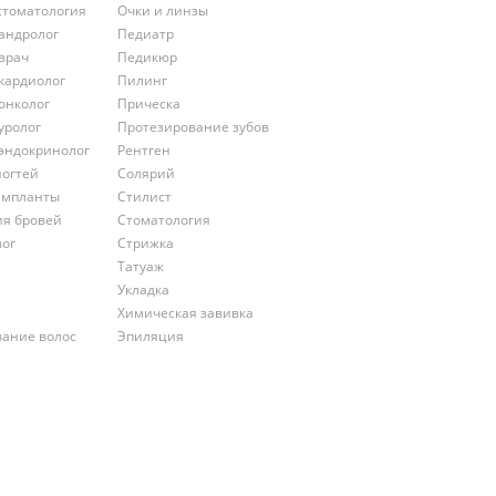
стоматология
Очки и линзы
андролог
Педиатр
врач
Педикюр
кардиолог
Пилинг
онколог
Прическа
уролог
Протезирование зубов
эндокринолог
Рентген
ногтей
Солярий
импланты
Стилист
ия бровей
Стоматология
лог
Стрижка
Татуаж
Укладка
Химическая завивка
ание волос
Эпиляция