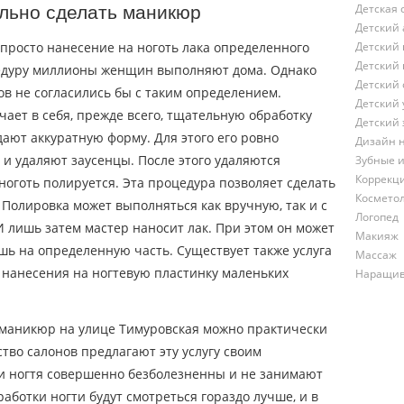
Детская 
льно сделать маникюр
Детский 
просто нанесение на ноготь лака определенного
Детский 
Детский 
цедуру миллионы женщин выполняют дома. Однако
Детский 
в не согласились бы с таким определением.
Детский 
ет в себя, прежде всего, тщательную обработку
Детский 
дают аккуратную форму. Для этого его ровно
Дизайн 
 и удаляют заусенцы. После этого удаляются
Зубные 
Коррекц
ноготь полируется. Эта процедура позволяет сделать
Космето
 Полировка может выполняться как вручную, так и с
Логопед
лишь затем мастер наносит лак. При этом он может
Макияж
ишь на определенную часть. Существует также услуга
Массаж
 нанесения на ногтевую пластинку маленьких
Наращив
маникюр на улице Тимуровская можно практически
тво салонов предлагают эту услугу своим
и ногтя совершенно безболезненны и не занимают
аботки ногти будут смотреться гораздо лучше, и в