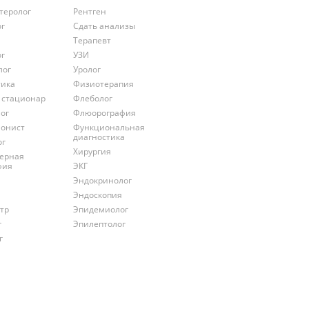
теролог
Рентген
ог
Сдать анализы
Терапевт
ог
УЗИ
лог
Уролог
тика
Физиотерапия
 стационар
Флеболог
ог
Флюорография
онист
Функциональная
диагностика
ог
Хирургия
ерная
фия
ЭКГ
Эндокринолог
Эндоскопия
тр
Эпидемиолог
г
Эпилептолог
г