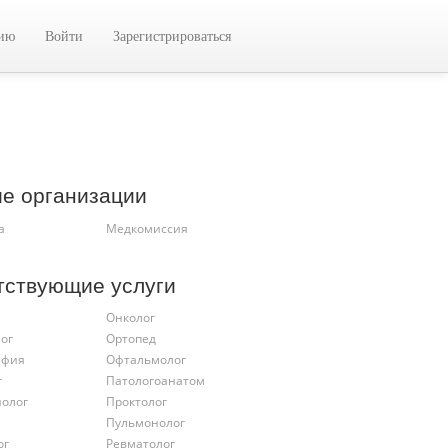
цию
Войти
Зарегистрироваться
ие организации
а
Медкомиссия
тствующие услуги
Онколог
ог
Ортопед
афия
Офтальмолог
г
Патологоанатом
иолог
Проктолог
Пульмонолог
ог
Ревматолог