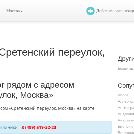
Москва
Добавить организа
ретенский переулок,
Друг
Больниц
г рядом с адресом
Сопу
улок, Москва»
Аборт
Аллергол
Ангиогр
Андроло
Анестез
Биопсия
 клиники -
8 (499) 519-32-23
Венерол