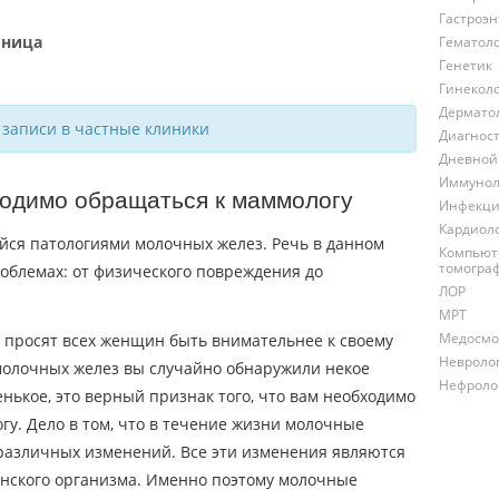
Гастроэн
ьница
Гематол
Генетик
Гинекол
Дермато
 записи в частные клиники
Диагнос
Дневной
Иммунол
ходимо обращаться к маммологу
Инфекци
Кардиол
ся патологиями молочных желез. Речь в данном
Компьют
томогра
облемах: от физического повреждения до
ЛОР
МРТ
Медосмо
 просят всех женщин быть внимательнее к своему
Невроло
олочных желез вы случайно обнаружили некое
Нефроло
енькое, это верный признак того, что вам необходимо
гу. Дело в том, что в течение жизни молочные
азличных изменений. Все эти изменения являются
нского организма. Именно поэтому молочные