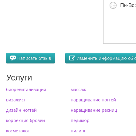
Пн-Вс:
Написать отзыв
Изменить информацию об 
Услуги
биоревитализация
массаж
визажист
наращивание ногтей
дизайн ногтей
наращивание ресниц
коррекция бровей
педикюр
косметолог
пилинг