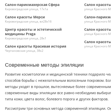
Салон-парикмахерская Сфера
Салон красот
Кировоградская улица, 17к1а
улица Красного М
Салон красоты Мерси
Салон-парикм
Кировоградская улица, вл28к1б
улица Красного М
Центр красоты и эстетической
Салон красот
медицины Praga
улица Красного М
Кировоградская улица, 28к1
Салон красоты
Салон красоты Красивая история
улица Красного М
Чертановская улица, 38к2
Современные методы эпиляции
Развитие косметологии и медицинской техники подарило че
способов борьбы с нежелательным волосяным покровом. Б
методы уходят в прошлое, вытесняемые более современным
современные виды эпиляции все равно необходимо выбират
типа кожи, цвета волос, болевого порога и других факторов.
Рассмотрим три основных метода современной эпиляции. О