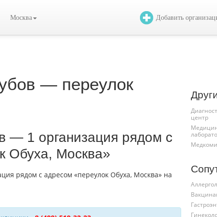
Москва
Добавить организа
убов — переулок
Друг
Диагнос
центр
Медицин
в — 1 организация рядом с
лаборат
Медкоми
к Обуха, Москва»
Сопу
Аллергол
Вакцина
Гастроэн
Гинекол