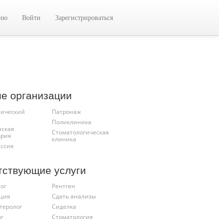
цию
Войти
Зарегистрироваться
ие организации
тический
Патронаж
Поликлиника
ская
Стоматологическая
ория
клиника
ссия
тствующие услуги
ог
Рентген
ция
Сдать анализы
теролог
Сиделка
ог
Стоматология