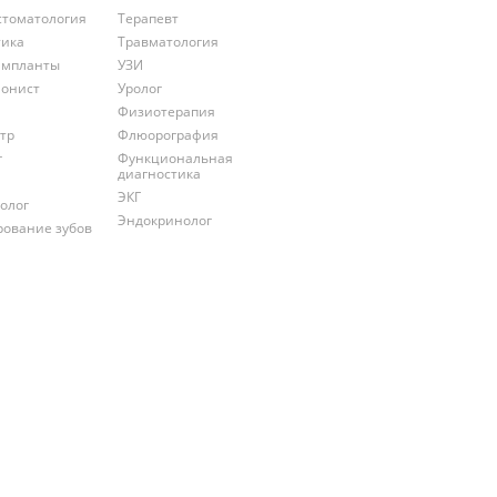
стоматология
Терапевт
тика
Травматология
импланты
УЗИ
онист
Уролог
Физиотерапия
тр
Флюорография
г
Функциональная
диагностика
ЭКГ
олог
Эндокринолог
рование зубов