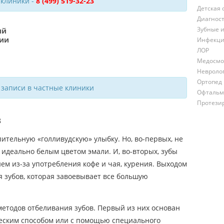
 клиники -
8 (499) 519-32-23
Детская 
Диагнос
Зубные 
ий
ции
Инфекци
ЛОР
Медосмо
Невроло
Ортопед
 записи в частные клиники
Офтальм
Протези
в
тельную «голливудскую» улыбку. Но, во-первых, не
 идеально белым цветом эмали. И, во-вторых, зубы
ем из-за употребления кофе и чая, курения. Выходом
 зубов, которая завоевывает все большую
етодов отбеливания зубов. Первый из них основан
ческим способом или с помощью специального