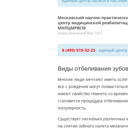
единый центр записи в частные
Московский научно-практическ
центр медицинской реабилита
МНПЦМРВСМ
улица Земляной Вал, 53с1
8 (499) 519-32-23
- единый центр
Виды отбеливания зубо
Многие люди мечтают иметь ослепи
все с рождения могут похвастаться
имеют свойство темнеть со времен
становится процедура отбеливания
популярность.
Существует несколько различных м
на снятии зубного налета механи