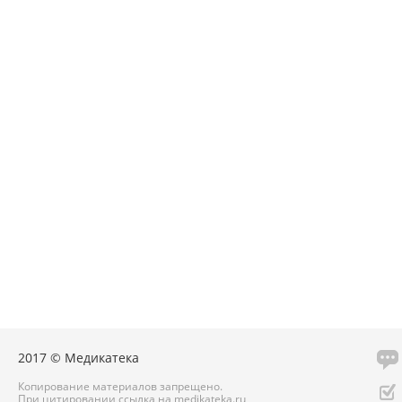
2017 © Медикатека
Копирование материалов запрещено.
При цитировании ссылка на medikateka.ru