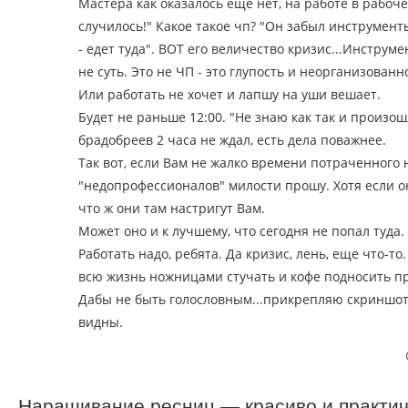
Мастера как оказалось еще нет, на работе в рабоче
случилось!" Какое такое чп? "Он забыл инструмен
- едет туда". ВОТ его величество кризис...Инструм
не суть. Это не ЧП - это глупость и неорганизованно
Или работать не хочет и лапшу на уши вешает.
Будет не раньше 12:00. "Не знаю как так и произош
брадобреев 2 часа не ждал, есть дела поважнее.
Так вот, если Вам не жалко времени потраченного 
"недопрофессионалов" милости прошу. Хотя если он
что ж они там настригут Вам.
Может оно и к лучшему, что сегодня не попал туда.
Работать надо, ребята. Да кризис, лень, еще что-то
всю жизнь ножницами стучать и кофе подносить пр
Дабы не быть голословным...прикрепляю скриншот.
видны.
Наращивание ресниц — красиво и практи