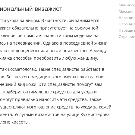
Маникю
сиональный визажист
Массаж
Наращив
ти ухода за лицом. В частности, он занимается
Наращив
ажист обязательно присутствует на съемочной
Наращив
клипов, он помогает нанести грим моделям на
Окрашив
тись на телевидении. Однако в повседневной жизни
вают недооценены или вовсе неизвестны. А между
акияжа способен преобразить любую женщину.
стах-косметологах. Такие специалисты работают в
ах. Без всякого медицинского вмешательства они
нешний вид кожи. Эти специалисты помогут вам
 подберут оптимальные средства для ухода и
помогут правильно наносить эти средства. Также
уществляют изготовление средств по уходу за кожей
иента. Услугами визажистов на улице Кухмистерова
лоне красоты.