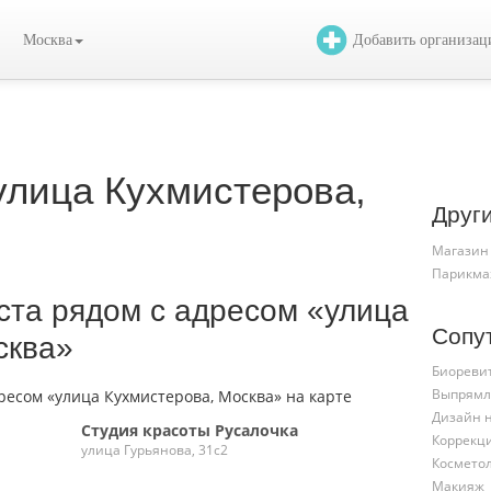
Москва
Добавить организа
лица Кухмистерова,
Друг
Магазин
Парикма
ста рядом с адресом «улица
Сопу
сква»
Биореви
Выпрямл
Дизайн 
Студия красоты Русалочка
Коррекц
улица Гурьянова, 31с2
Космето
Макияж