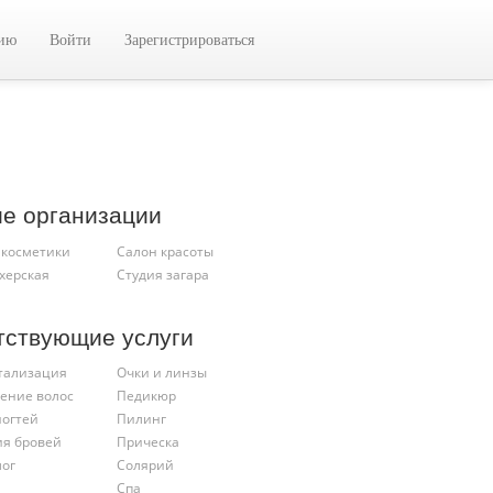
цию
Войти
Зарегистрироваться
ие организации
 косметики
Салон красоты
херская
Студия загара
тствующие услуги
тализация
Очки и линзы
ение волос
Педикюр
ногтей
Пилинг
ия бровей
Прическа
лог
Солярий
Спа