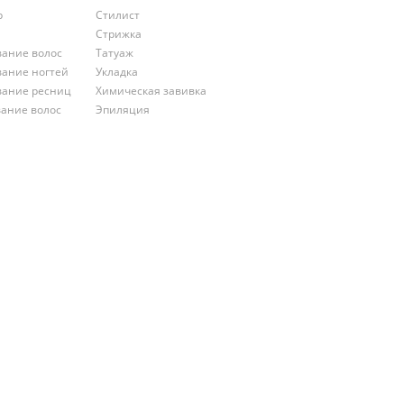
р
Стилист
Стрижка
ание волос
Татуаж
ание ногтей
Укладка
ание ресниц
Химическая завивка
ание волос
Эпиляция