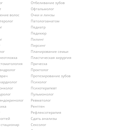
ог
Отбеливание зубов
т
Офтальмолог
ение волос
Очки и линзы
теролог
Патологоанатом
ог
Педиатр
Педикюр
ог
Пилинг
т
Пирсинг
лог
Планирование семьи
неотложка
Пластическая хирургия
стоматология
Прическа
андролог
Проктолог
врач
Протезирование зубов
кардиолог
Психолог
онколог
Психотерапевт
уролог
Пульмонолог
эндокринолог
Ревматолог
тика
Рентген
г
Рефлексотерапия
ногтей
Сдать анализы
 стационар
Сексолог