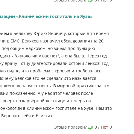
изации «Клинический госпиталь на Яузе»
рием к Белякову Юрию Яновичу, который в то время
ни в ЕМС. Беляков назначил обследования (на 20
ых под общим наркозом, но забыл про пункцию
дикт - "онкологии у вас нет", а она была. Через год,
му врачу - отцу диагностировали острый лейкоз! Год
ыло видно, что проблема с кровью и требовалась
Почему Беляков это не сделал? Это называется -
женная на халатность. В мировой практике за это
ии пожизненно. А у нас этот человек после
 вверх по карьерной лестнице и теперь он
нкологии в Клиническом госпитале на Яузе. Нам это
Берегите себя и близких.
Отзыв полезен?
Да
0 /
Нет
0