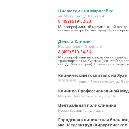
Ниармедик на Маросейке
ул. Маросейка, д. 6-8, стр. 4
8 (499) 519-32-23
Многопрофильный медицинский центр. О
станции метро Китай-город. Прием прои
Дельта Клиник
Наставнический пер., д. 6
8 (499) 519-34-36
Многопрофильный медицинский центр. О
транспорте от м. Курская (авт. №40 до ос
ост. ДК Метростроя). Прием происходит 
Клинический госпиталь на Яузе
улица Волочаевская, д.15 стр
Клиника Профессиональной Ме
Москва, Пестовский переулок, 16с3
Центральная поликлиника
Новая Басманная улица, 5
Городская клиническая больниц
им. Медсантруд (Хирургическое