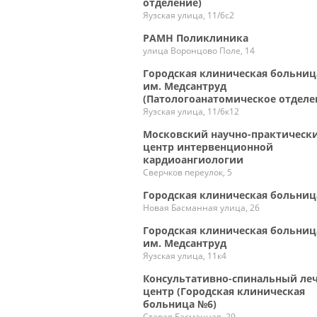
отделение)
Яузская улица, 11/6с2
РАМН Поликлиника
улица Воронцово Поле, 14
Городская клиническая больниц
им. Медсантруд
(Патологоанатомическое отделе
Яузская улица, 11/6к12
Московский научно-практическ
центр интервенционной
кардиоангиологии
Сверчков переулок, 5
Городская клиническая больниц
Новая Басманная улица, 26
Городская клиническая больниц
им. Медсантруд
Яузская улица, 11к4
Консультативно-спинальный ле
центр (Городская клиническая
больница №6)
Старая Басманная, 29