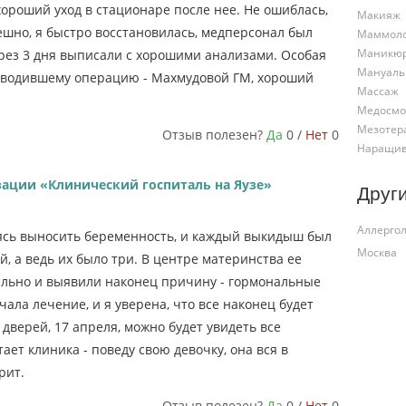
ороший уход в стационаре после нее. Не ошиблась,
Макияж
ешно, я быстро восстановилась, медперсонал был
Маммол
Маникю
ез 3 дня выписали с хорошими анализами. Особая
Мануаль
роводившему операцию - Махмудовой ГМ, хороший
Массаж
Медосмо
Мезотер
Отзыв полезен?
Да
0 /
Нет
0
Наращив
зации «Клинический госпиталь на Яузе»
Друг
Аллергол
ясь выносить беременность, и каждый выкидыш был
Москва
, а ведь их было три. В центре материнства ее
ельно и выявили наконец причину - гормональные
ала лечение, и я уверена, что все наконец будет
дверей, 17 апреля, можно будет увидеть все
тает клиника - поведу свою девочку, она вся в
рит.
Отзыв полезен?
Да
0 /
Нет
0