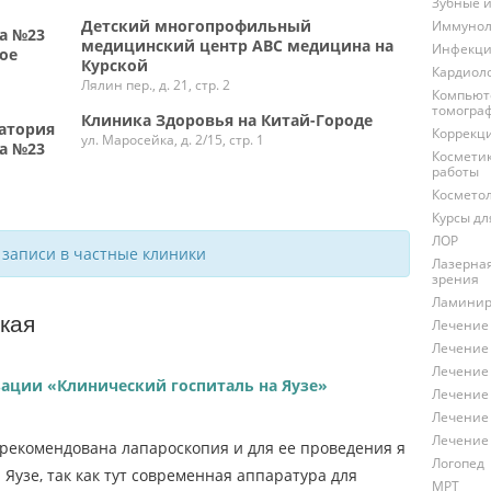
Зубные 
Детский многопрофильный
Иммунол
а №23
медицинский центр ABC медицина на
Инфекци
ое
Курской
Кардиол
Лялин пер., д. 21, стр. 2
Компьют
томогра
Клиника Здоровья на Китай-Городе
атория
Коррекц
ул. Маросейка, д. 2/15, стр. 1
а №23
Космети
работы
Космето
Курсы д
ЛОР
 записи в частные клиники
Лазерна
зрения
Ламинир
кая
Лечение
Лечение
Лечение
зации «Клинический госпиталь на Яузе»
Лечение
Лечение
Лечение
рекомендована лапароскопия и для ее проведения я
Логопед
Яузе, так как тут современная аппаратура для
МРТ