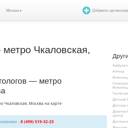
Москва
Добавить организа
 метро Чкаловская,
Друг
Амбулат
Аптека
Больниц
гологов — метро
Гинекол
больниц
ва
Госпита
Детская
Детская
Диагнос
центр
Диспанс
 клиники -
8 (499) 519-32-23
Женская