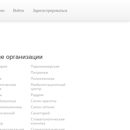
цию
Войти
Зарегистрироваться
ие организации
ория
Парикмахерская
Патронаж
а
Поликлиника
огическая
Реабилитационный
а
центр
ль
Роддом
 больница
Салон красоты
 поликлиника
Салон оптики
тический
Санаторий
Стоматологическая
ер
клиника
 консультация
Стоматологическая