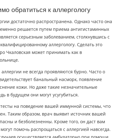
имо обратиться к аллергологу
ргии достаточно распространена. Однако часто она
временно решается путем приема антигистаминных
является серьезным заболеванием, столкнувшись с
 квалифицированному аллергологу. Сделать это
тро Чкаловская может принимать как в
больнице.
аллергии не всегда проявляются бурно. Часто о
видетельствует банальный насморк, появление
аснение кожи. Но даже такие незначительные
дь в будущем они могут усугубиться.
 тесты на поведение вашей иммунной системы, что
ен. Таким образом, врач выявит источник вашей
асны и безболезненны. Кроме того, он даст вам
могут помочь распрощаться с аллергией навсегда.
случаев осуществляется амбулаторно при помощи