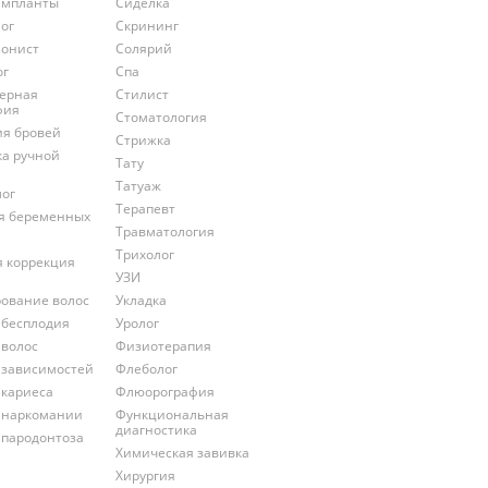
импланты
Сиделка
ог
Скрининг
онист
Солярий
ог
Спа
ерная
Стилист
фия
Стоматология
ия бровей
Стрижка
ка ручной
Тату
Татуаж
лог
Терапевт
ля беременных
Травматология
Трихолог
я коррекция
УЗИ
ование волос
Укладка
 бесплодия
Уролог
 волос
Физиотерапия
 зависимостей
Флеболог
 кариеса
Флюорография
 наркомании
Функциональная
диагностика
 пародонтоза
Химическая завивка
Хирургия