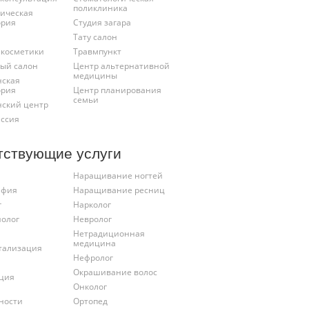
поликлиника
ническая
ория
Студия загара
Тату салон
 косметики
Травмпункт
ый салон
Центр альтернативной
медицины
ская
ория
Центр планирования
семьи
ский центр
ссия
тствующие услуги
Наращивание ногтей
афия
Наращивание ресниц
г
Нарколог
иолог
Невролог
Нетрадиционная
медицина
тализация
Нефролог
Окрашивание волос
ция
Онколог
ности
Ортопед