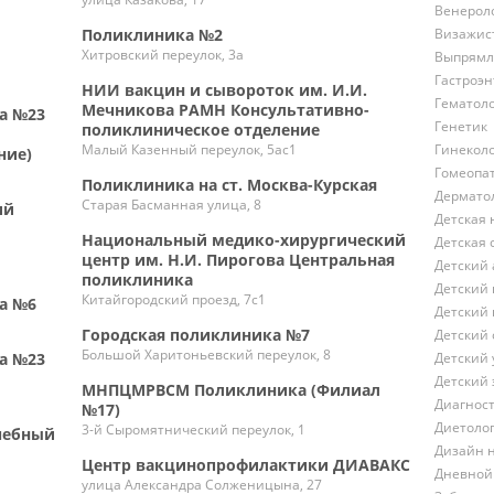
Венерол
Визажис
Поликлиника №2
Хитровский переулок, 3а
Выпрямл
Гастроэн
НИИ вакцин и сывороток им. И.И.
Гематол
Мечникова РАМН Консультативно-
а №23
Генетик
поликлиническое отделение
Гинекол
Малый Казенный переулок, 5ас1
ние)
Гомеопа
Поликлиника на ст. Москва-Курская
Дермато
Старая Басманная улица, 8
ий
Детская 
Национальный медико-хирургический
Детская 
центр им. Н.И. Пирогова Центральная
Детский 
поликлиника
Детский 
Китайгородский проезд, 7с1
а №6
Детский 
Городская поликлиника №7
Детский 
Большой Харитоньевский переулок, 8
Детский 
а №23
Детский 
МНПЦМРВСМ Поликлиника (Филиал
Диагнос
№17)
Диетоло
3-й Сыромятнический переулок, 1
чебный
Дизайн 
Центр вакцинопрофилактики ДИАВАКС
Дневной
улица Александра Солженицына, 27