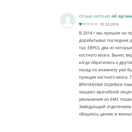
Отзыв vashsvet
об орган
01.03.2016
В 2014 г мы пришли на п
дорабатывал последние д
тыс ЕВРО), два из котор
костного мозга. Вынес вер
когда обратились к друго
назад по анамнезу уже б
пункция костного мозга. 
ВРАЧЕБНАЯ ОШИБКА помно
лишают врачебной лиценз
увольнения из ЕМС пошел
Заведующий отделением о
обошлось ценою в жизнь! 