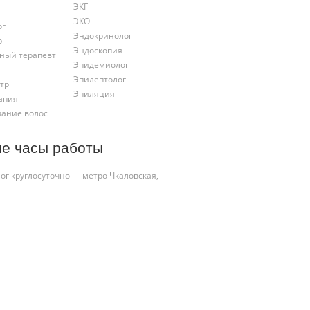
ЭКГ
ЭКО
ог
Эндокринолог
р
Эндоскопия
ный терапевт
Эпидемиолог
Эпилептолог
тр
Эпиляция
апия
ание волос
ие часы работы
ог круглосуточно — метро Чкаловская,