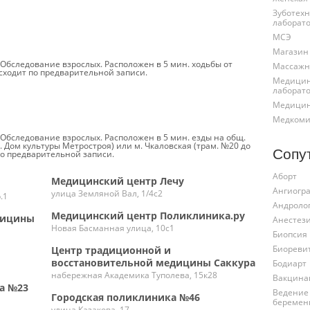
Зуботех
лаборат
МСЭ
Магазин
бследование взрослых. Расположен в 5 мин. ходьбы от
Массажн
сходит по предварительной записи.
Медицин
лаборат
Медицин
Медкоми
бследование взрослых. Расположен в 5 мин. езды на общ.
т. Дом культуры Метростроя) или м. Чкаловская (трам. №20 до
Сопу
по предварительной записи.
Аборт
Медицинский центр Лечу
Ангиогр
улица Земляной Вал, 1/4с2
.1
Андроло
Медицинский центр Поликлиника.ру
дицины
Анестез
Новая Басманная улица, 10с1
Биопсия
Биореви
Центр традиционной и
восстановительной медицины Саккура
Бодиарт
набережная Академика Туполева, 15к28
Вакцина
а №23
Ведение
Городская поликлиника №46
беремен
улица Казакова, 17