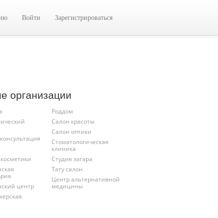
цию
Войти
Зарегистрироваться
ие организации
а
Роддом
тический
Салон красоты
Салон оптики
 консультация
Стоматологическая
клиника
 косметики
Студия загара
ская
Тату салон
ория
Центр альтернативной
ский центр
медицины
херская