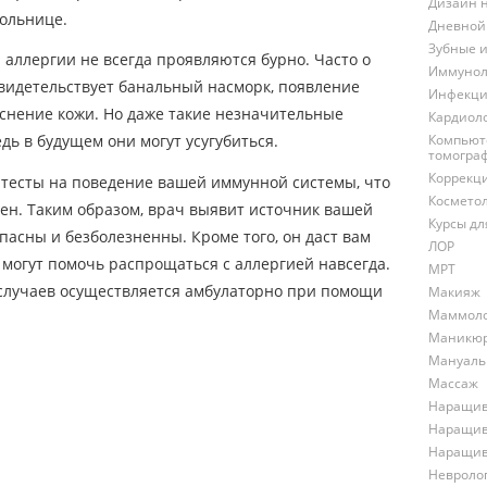
Дизайн 
больнице.
Дневной
Зубные 
аллергии не всегда проявляются бурно. Часто о
Иммунол
видетельствует банальный насморк, появление
Инфекци
аснение кожи. Но даже такие незначительные
Кардиол
Компьют
дь в будущем они могут усугубиться.
томогра
Коррекц
 тесты на поведение вашей иммунной системы, что
Космето
ен. Таким образом, врач выявит источник вашей
Курсы д
асны и безболезненны. Кроме того, он даст вам
ЛОР
могут помочь распрощаться с аллергией навсегда.
МРТ
случаев осуществляется амбулаторно при помощи
Макияж
Маммол
Маникю
Мануаль
Массаж
Наращив
Наращив
Наращив
Невроло