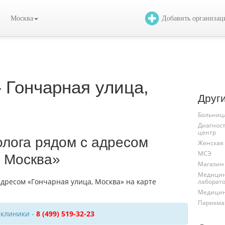
Москва
Добавить организа
 Гончарная улица,
Друг
Больниц
Диагнос
центр
олога рядом с адресом
Женская
МСЭ
, Москва»
Магазин
Медицин
лаборат
Медицин
Парикма
 клиники -
8 (499) 519-32-23