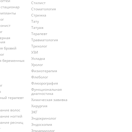
ногтей
Стилист
 стационар
Стоматология
импланты
Стрижка
ог
Тату
онист
Татуаж
ог
Терапевт
ерная
Травматология
фия
Трихолог
ия бровей
УЗИ
лог
Укладка
ля беременных
Уролог
Физиотерапия
Флеболог
Флюорография
ог
Функциональная
р
диагностика
ный терапевт
Химическая завивка
Хирургия
ание волос
ЭКГ
ание ногтей
Эндокринолог
ание ресниц
Эндоскопия
г
Эпидемиолог