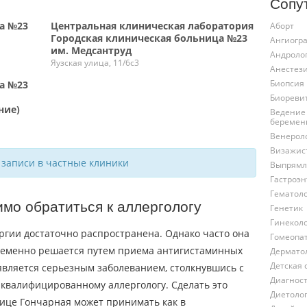
Сопу
а №23
Центральная клиническая лаборатория
Аборт
Городская клиническая больница №23
Ангиогр
им. Медсантруд
Андроло
Яузская улица, 11/6с3
Анестез
Биопсия
а №23
Биореви
ние)
Ведение
беремен
Венерол
Визажис
 записи в частные клиники
Выпрямл
Гастроэн
Гематол
имо обратиться к аллергологу
Генетик
Гинекол
ргии достаточно распространена. Однако часто она
Гомеопа
временно решается путем приема антигистаминных
Дермато
Детская 
является серьезным заболеванием, столкнувшись с
Диагнос
 квалифицированному аллергологу. Сделать это
Диетоло
лице Гончарная может принимать как в