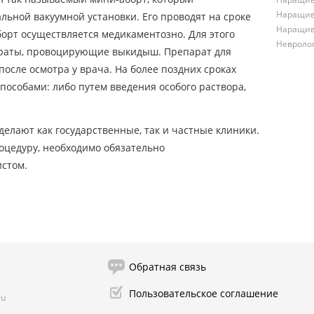
Наращив
ьной вакуумной установки. Его проводят на сроке
Наращив
аборт осуществляется медикаментозно. Для этого
Невроло
раты, провоцирующие выкидыш. Препарат для
осле осмотра у врача. На более поздних сроках
пособами: либо путем введения особого раствора,
делают как государственные, так и частные клиники.
оцедуру, необходимо обязательно
истом.
Обратная связь
Пользовательское соглашение
ru