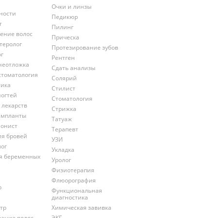
Очки и линзы
ности
Педикюр
т
Пилинг
ение волос
Прическа
теролог
Протезирование зубов
ог
Рентген
неотложка
Сдать анализы
стоматология
Солярий
тика
Стилист
ногтей
Стоматология
 лекарств
Стрижка
импланты
Татуаж
онист
Терапевт
ия бровей
УЗИ
лог
Укладка
ля беременных
Уролог
Физиотерапия
Флюорография
р
Функциональная
диагностика
тр
Химическая завивка
ание волос
ЭКГ