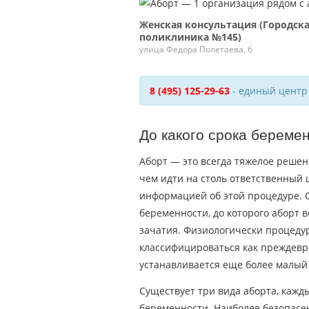
Женская консультация (Городск
поликлиника №145)
улица Федора Полетаева, 6
8 (495) 125-29-63
- единый центр
До какого срока береме
Аборт — это всегда тяжелое реше
чем идти на столь ответственный 
информацией об этой процедуре. О
беременности, до которого аборт в
зачатия. Физиологически процедур
классифицироваться как преждев
устанавливается еще более малый 
Существует три вида аборта, кажд
беременности. Наиболее безопасе