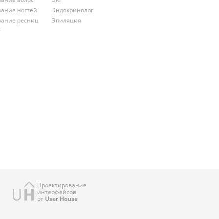
ание ногтей
Эндокринолог
ание ресниц
Эпиляция
г
Проектирование
интерфейсов
от
User House