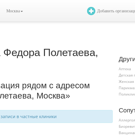
Москва
Добавить организа
 Федора Полетаева,
Друг
Аптека
Детская
Женская
зация рядом с адресом
Парикма
летаева, Москва»
Поликли
Сопу
 записи в частные клиники
Аллергол
Биореви
Вакцина