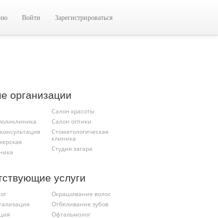
цию
Войти
Зарегистрироваться
ие организации
Салон красоты
 поликлиника
Салон оптики
 консультация
Стоматологическая
клиника
херская
Студия загара
ника
тствующие услуги
ог
Окрашивание волос
тализация
Отбеливание зубов
ция
Офтальмолог