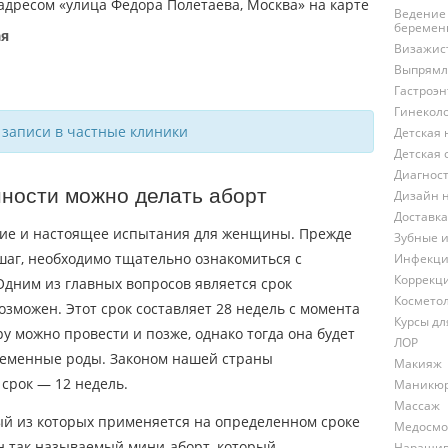
Ведение
беремен
ая
Визажис
Выпрямл
Гастроэн
Гинекол
 записи в частные клиники
Детская 
Детская 
Диагнос
нности можно делать аборт
Дизайн 
Доставка
ние и настоящее испытания для женщины. Прежде
Зубные 
шаг, необходимо тщательно ознакомиться с
Инфекци
Коррекц
дним из главных вопросов является срок
Космето
озможен. Этот срок составляет 28 недель с момента
Курсы д
у можно провести и позже, однако тогда она будет
ЛОР
ременные роды. Законом нашей страны
Макияж
срок — 12 недель.
Маникю
Массаж
ый из которых применяется на определенном сроке
Медосмо
н так называемый мини-аборт, который
Наращив