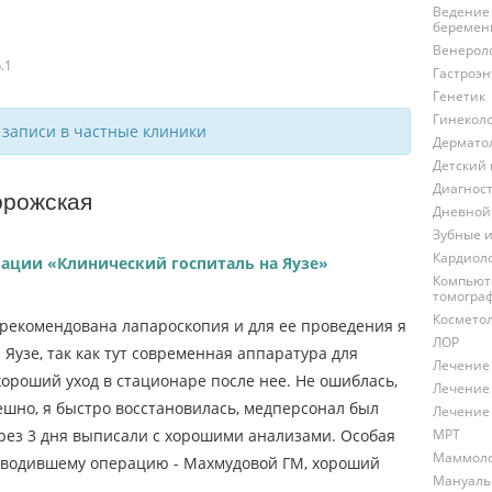
Ведение
беремен
Венерол
.1
Гастроэн
Генетик
Гинекол
 записи в частные клиники
Дермато
Детский 
Диагнос
орожская
Дневной
Зубные 
Кардиол
зации «Клинический госпиталь на Яузе»
Компьют
томогра
Космето
рекомендована лапароскопия и для ее проведения я
ЛОР
Яузе, так как тут современная аппаратура для
Лечение
ороший уход в стационаре после нее. Не ошиблась,
Лечение
ешно, я быстро восстановилась, медперсонал был
Лечение
МРТ
ез 3 дня выписали с хорошими анализами. Особая
Маммол
роводившему операцию - Махмудовой ГМ, хороший
Мануаль