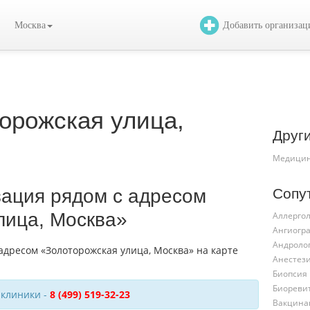
Москва
Добавить организа
орожская улица,
Друг
Медицин
Сопу
зация рядом с адресом
лица, Москва»
Аллергол
Ангиогр
Андроло
Анестез
Биопсия
Биореви
 клиники -
8 (499) 519-32-23
Вакцина