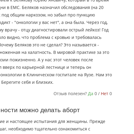
ни в ЕМС. Беляков назначил обследования (на 20
ых под общим наркозом, но забыл про пункцию
дикт - "онкологии у вас нет", а она была. Через год,
му врачу - отцу диагностировали острый лейкоз! Год
ыло видно, что проблема с кровью и требовалась
Почему Беляков это не сделал? Это называется -
женная на халатность. В мировой практике за это
ии пожизненно. А у нас этот человек после
 вверх по карьерной лестнице и теперь он
нкологии в Клиническом госпитале на Яузе. Нам это
Берегите себя и близких.
Отзыв полезен?
Да
0 /
Нет
0
нности можно делать аборт
ние и настоящее испытания для женщины. Прежде
шаг, необходимо тщательно ознакомиться с