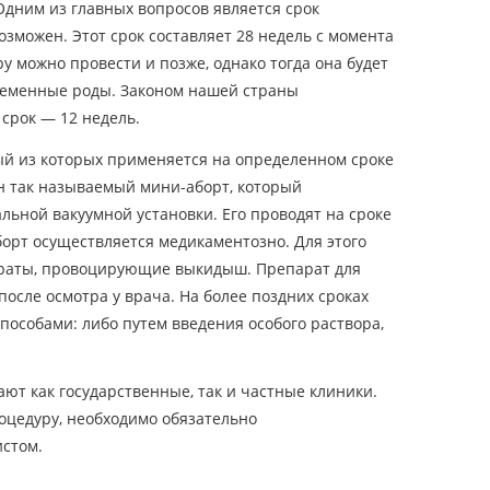
дним из главных вопросов является срок
озможен. Этот срок составляет 28 недель с момента
у можно провести и позже, однако тогда она будет
ременные роды. Законом нашей страны
срок — 12 недель.
ый из которых применяется на определенном сроке
н так называемый мини-аборт, который
ьной вакуумной установки. Его проводят на сроке
аборт осуществляется медикаментозно. Для этого
раты, провоцирующие выкидыш. Препарат для
осле осмотра у врача. На более поздних сроках
пособами: либо путем введения особого раствора,
ают как государственные, так и частные клиники.
оцедуру, необходимо обязательно
истом.