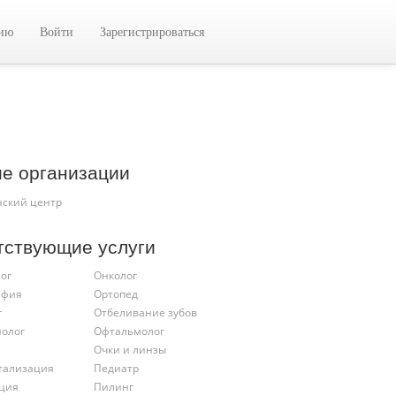
цию
Войти
Зарегистрироваться
ие организации
ский центр
тствующие услуги
ог
Онколог
афия
Ортопед
г
Отбеливание зубов
иолог
Офтальмолог
Очки и линзы
тализация
Педиатр
ция
Пилинг