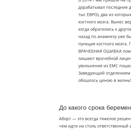
дорабатывал последние д
тыс ЕВРО), два из котор
костного мозга. Вынес вер
когда обратились к друго
назад по анамнезу уже б
пункция костного мозга. 
ВРАЧЕБНАЯ ОШИБКА помно
лишают врачебной лиценз
увольнения из ЕМС пошел
Заведующий отделением о
обошлось ценою в жизнь! 
До какого срока береме
Аборт — это всегда тяжелое реше
чем идти на столь ответственный 