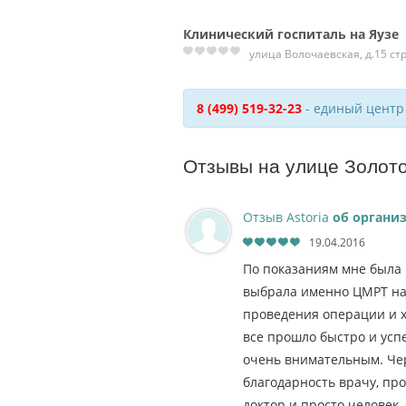
Клинический госпиталь на Яузе
улица Волочаевская, д.15 стр
8 (499) 519-32-23
- единый центр
Отзывы на улице Золот
Отзыв Astoria
об органи
19.04.2016
По показаниям мне была 
выбрала именно ЦМРТ на 
проведения операции и х
все прошло быстро и усп
очень внимательным. Чер
благодарность врачу, п
доктор и просто человек.