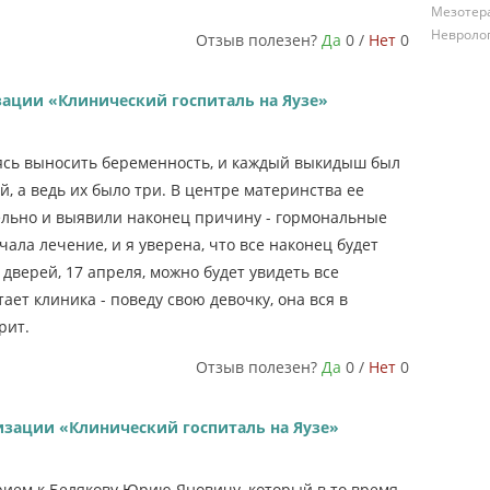
Мезотер
Невроло
Отзыв полезен?
Да
0 /
Нет
0
зации «Клинический госпиталь на Яузе»
ясь выносить беременность, и каждый выкидыш был
, а ведь их было три. В центре материнства ее
ельно и выявили наконец причину - гормональные
ала лечение, и я уверена, что все наконец будет
дверей, 17 апреля, можно будет увидеть все
тает клиника - поведу свою девочку, она вся в
рит.
Отзыв полезен?
Да
0 /
Нет
0
изации «Клинический госпиталь на Яузе»
рием к Белякову Юрию Яновичу, который в то время