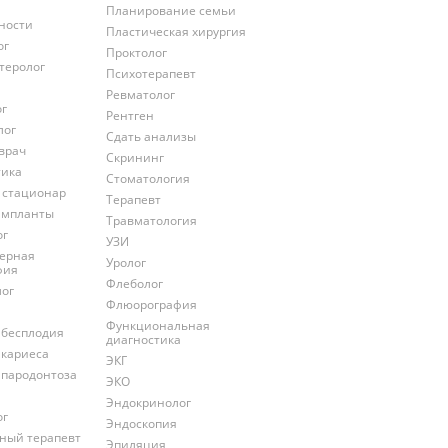
Планирование семьи
ности
Пластическая хирургия
ог
Проктолог
теролог
Психотерапевт
Ревматолог
ог
Рентген
лог
Сдать анализы
врач
Скрининг
тика
Стоматология
 стационар
Терапевт
импланты
Травматология
ог
УЗИ
ерная
Уролог
фия
Флеболог
лог
Флюорография
Функциональная
 бесплодия
диагностика
 кариеса
ЭКГ
 пародонтоза
ЭКО
Эндокринолог
ог
Эндоскопия
ный терапевт
Эпиляция