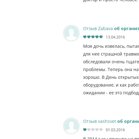
Отзыв Zabava
об органи
13.04.2016
Моя дочь извелась, пыта
для нее страшной травмой
обследовали очень тщат
проблемы. Теперь она нач
хорошо. В День открытых 
оборудование, и как рабо
ожидании - ее это подбод
Отзыв vashsvet
об орган
01.03.2016
В 2014 г мы пришли на п