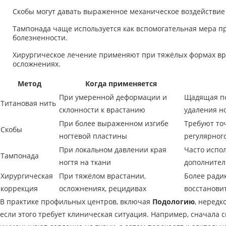
Скобы могут давать выраженное механическое воздействие
Тампонада чаще используется как вспомогательная мера п
болезненности.
Хирургическое лечение применяют при тяжёлых формах вр
осложнениях.
Метод
Когда применяется
При умеренной деформации и
Щадящая по
Титановая нить
склонности к врастанию
удаления н
При более выраженном изгибе
Требуют то
Скобы
ногтевой пластины
регулярног
При локальном давлении края
Часто испо
Тампонада
ногтя на ткани
дополнител
Хирургическая
При тяжёлом врастании,
Более ради
коррекция
осложнениях, рецидивах
восстанови
В практике профильных центров, включая
Подологию
, нередк
если этого требует клиническая ситуация. Например, сначала